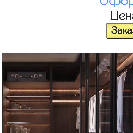
Офор
Це
Зака