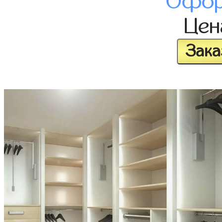
Офор
Це
Зака