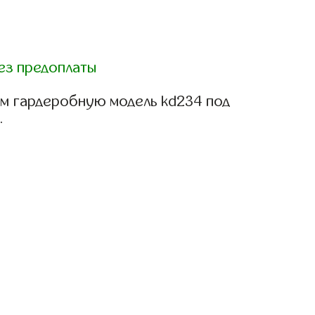
ез предоплаты
м гардеробную модель kd234 под
.