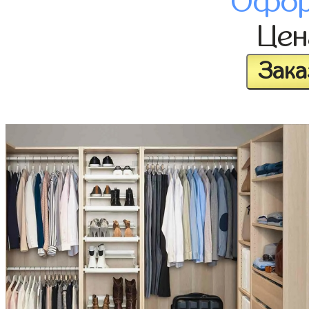
Офор
Це
Зака