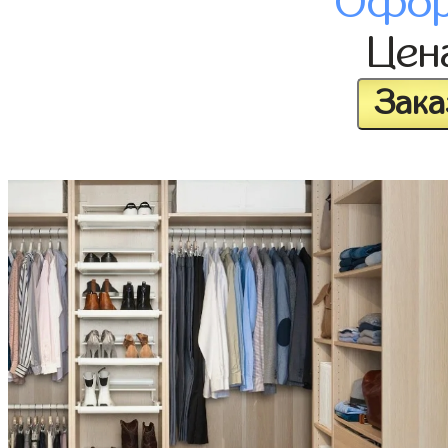
Офор
Цен
Зака