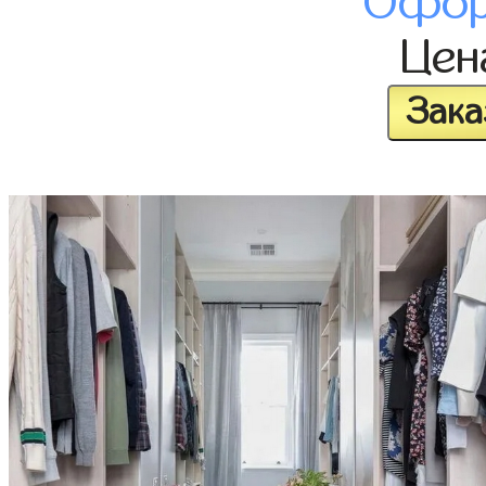
Офор
Це
Зака