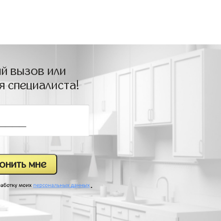
й вызов или
я специалиста!
.