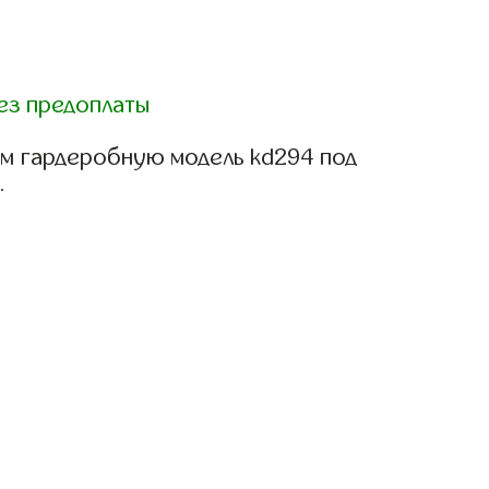
ез предоплаты
м гардеробную модель kd294 под
.