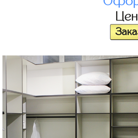
Офор
Це
Зака