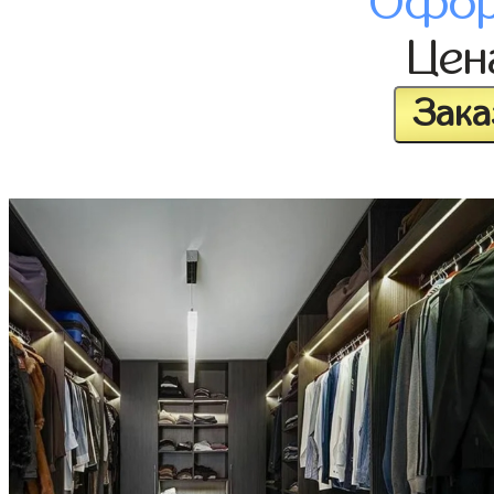
Офор
Це
Зака