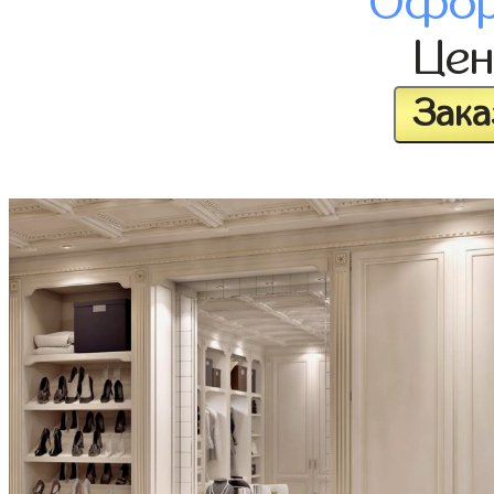
Офор
Це
Зака