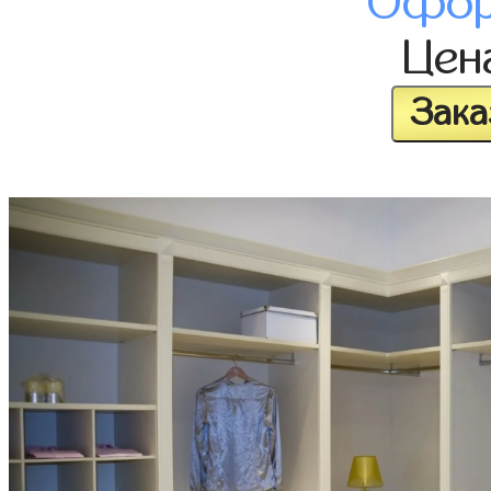
Офор
Цен
Зака