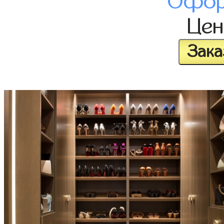
Офор
Це
Зака