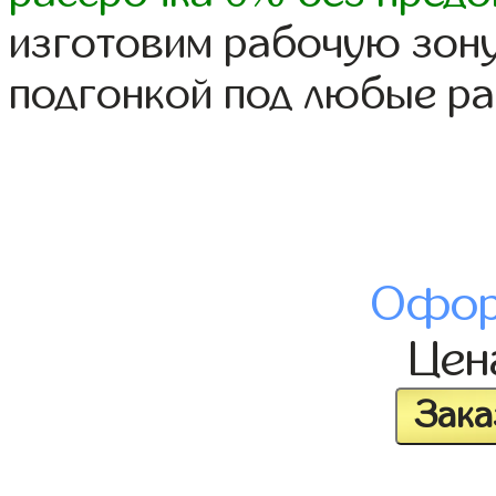
изготовим рабочую зону
подгонкой под любые р
Офор
Це
Зака