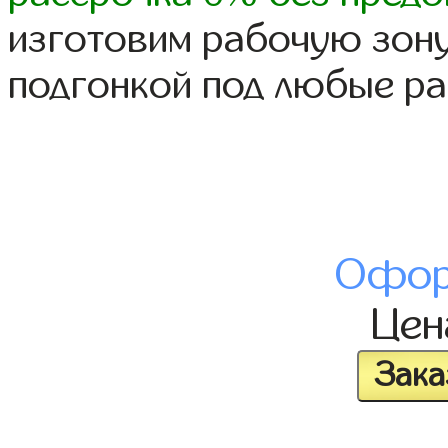
изготовим рабочую зону
подгонкой под любые р
Офор
Це
Зака