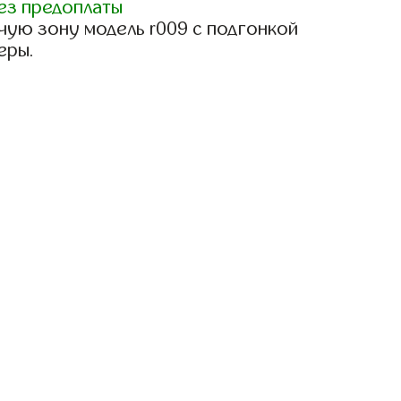
ез предоплаты
чую зону модель r009 с подгонкой
еры.