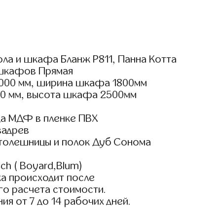
ла и шкафа Бланж Р811, Панна Котта
шкафов Прямая
000 мм, ширина шкафа 1800мм
00 мм, высота шкафа 2500мм
а МДФ в пленке ПВХ
вадрев
столешницы и полок Дуб Сонома
ch ( Boyard,Blum)
а происходит после
го расчета стоимости.
ия от 7 до 14 рабочих дней.