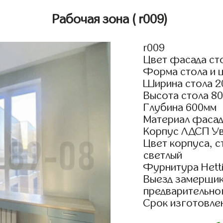
Рабочая зона
( r009)
r009
Цвет фасада сто
Форма стола и 
Ширина стола 2
Высота стола 8
Глубина 600мм
Материал фасад
Корпус ЛДСП У
Цвет корпуса, 
светлый
Фурнитура Hetti
Выезд замерщик
предварительно
Срок изготовлен