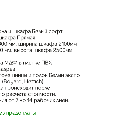
ола и шкафа Белый софт
шкафа Прямая
600 мм, ширина шкафа 2100мм
00 мм, высота шкафа 2500мм
а МДФ в пленке ПВХ
вадрев
толешницы и полок Белый экспо
(Boyard, Hettich)
а происходит после
го расчета стоимости.
ия от 7 до 14 рабочих дней.
ез предоплаты