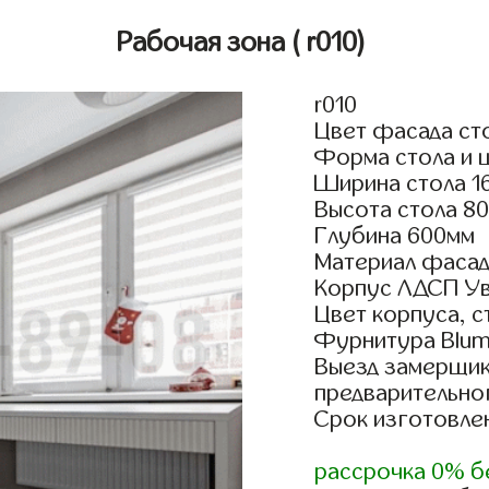
Рабочая зона
( r010)
r010
Цвет фасада ст
Форма стола и 
Ширина стола 1
Высота стола 8
Глубина 600мм
Материал фасад
Корпус ЛДСП У
Цвет корпуса, с
Фурнитура Blum 
Выезд замерщик
предварительно
Срок изготовлен
рассрочка 0% б