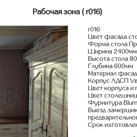
Рабочая зона
( r016)
r016
Цвет фасада ст
Форма стола Пр
Ширина 2400мм
Высота стола 8
Глубина 600мм
Материал фасад
Корпус ЛДСП У
Цвет корпуса и 
Цвет столешниц
Фурнитура Blum 
Выезд замерщик
предварительно
Срок изготовлен