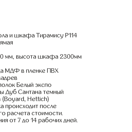
ола и шкафа Тирамису Р114
ямая
00 мм, высота шкафа 2300мм
а МДФ в пленке ПВХ
вадрев
полок Белый экспо
ы Дуб Сантана темный
(Boyard, Hettich)
а происходит после
го расчета стоимости.
ия от 7 до 14 рабочих дней.