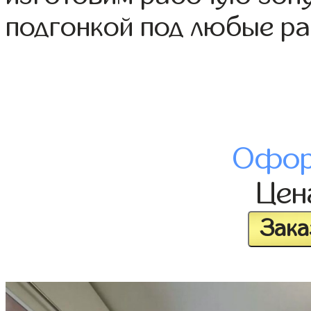
подгонкой под любые р
Офор
Це
Зака