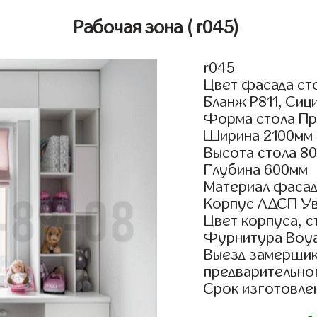
Рабочая зона
( r045)
r045
Цвет фасада сто
Бланж Р811, Сиц
Форма стола Пр
Ширина 2100мм
Высота стола 8
Глубина 600мм
Материал фасад
Корпус ЛДСП У
Цвет корпуса, с
Фурнитура Boyar
Выезд замерщик
предварительно
Срок изготовлен