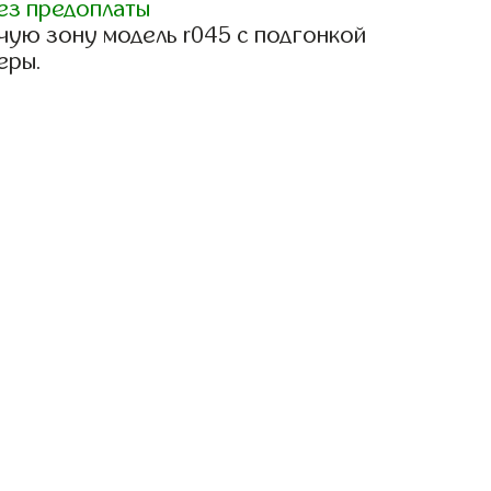
ез предоплаты
чую зону модель r045 с подгонкой
еры.