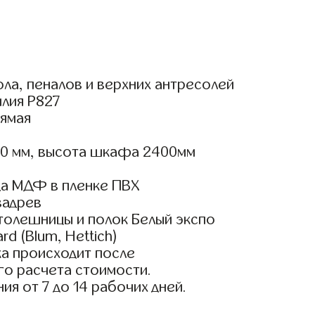
ла, пеналов и верхних антресолей
илия Р827
ямая
00 мм, высота шкафа 2400мм
а МДФ в пленке ПВХ
вадрев
толешницы и полок Белый экспо
d (Blum, Hettich)
а происходит после
го расчета стоимости.
ия от 7 до 14 рабочих дней.