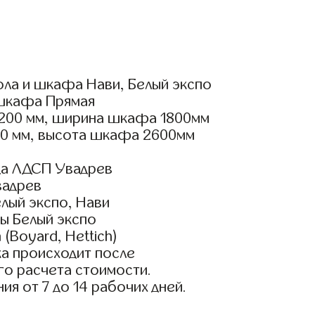
ола и шкафа Нави, Белый экспо
шкафа Прямая
200 мм, ширина шкафа 1800мм
00 мм, высота шкафа 2600мм
да ЛДСП Увадрев
вадрев
лый экспо, Нави
ы Белый экспо
(Boyard, Hettich)
а происходит после
го расчета стоимости.
ия от 7 до 14 рабочих дней.