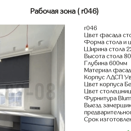
Рабочая зона
( r046)
r046
Цвет фасада ст
Форма стола и 
Ширина стола 2
Высота стола 8
Глубина 600мм
Материал фаса
Корпус ЛДСП У
Цвет корпуса Бе
Цвет столешниц
Фурнитура Blum 
Выезд замерщик
предварительно
Срок изготовлен