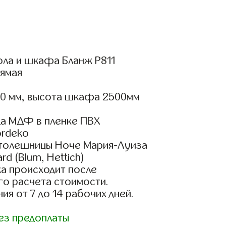
ола и шкафа Бланж Р811
ямая
00 мм, высота шкафа 2500мм
а МДФ в пленке ПВХ
rdeko
столешницы Ноче Мария-Луиза
d (Blum, Hettich)
а происходит после
го расчета стоимости.
ия от 7 до 14 рабочих дней.
ез предоплаты