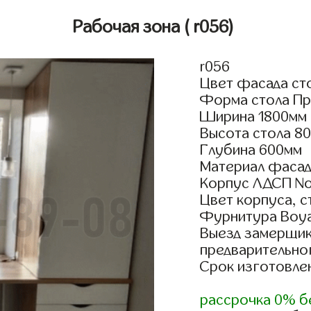
Рабочая зона
( r056)
r056
Цвет фасада ст
Форма стола Пр
Ширина 1800мм
Высота стола 8
Глубина 600мм
Материал фасад
Корпус ЛДСП No
Цвет корпуса, 
Фурнитура Boyar
Выезд замерщик
предварительно
Срок изготовлен
рассрочка 0% б