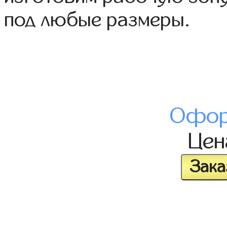
под любые размеры.
Офор
Це
Зака