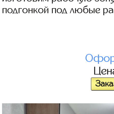
подгонкой под любые р
Офор
Це
Зака