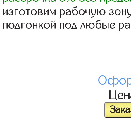
изготовим рабочую зону
подгонкой под любые р
Офор
Це
Зака