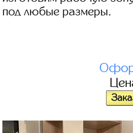
под любые размеры.
Офор
Це
Зака