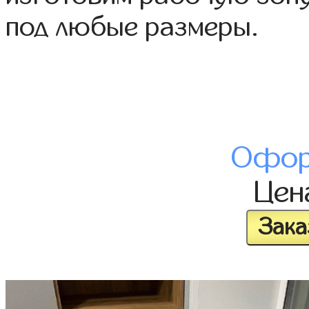
под любые размеры.
Офор
Це
Зака