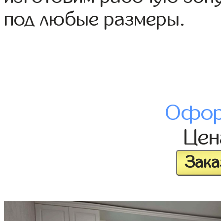
под любые размеры.
Офор
Це
Зака