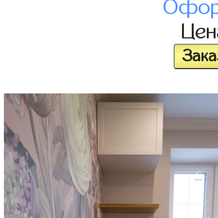
Офор
Це
Зака