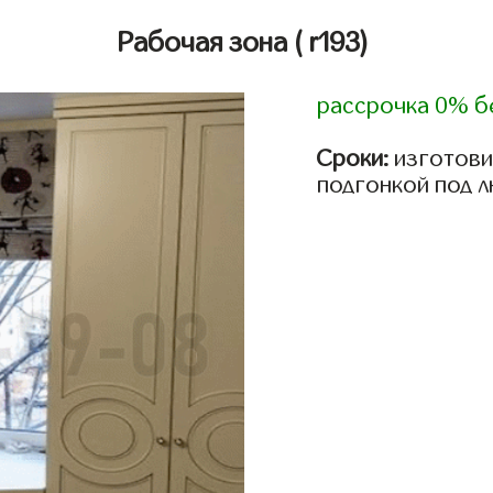
Рабочая зона
( r193)
рассрочка 0% б
Сроки:
изготови
подгонкой под 