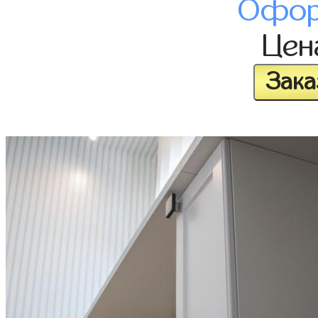
Офор
Це
Зака