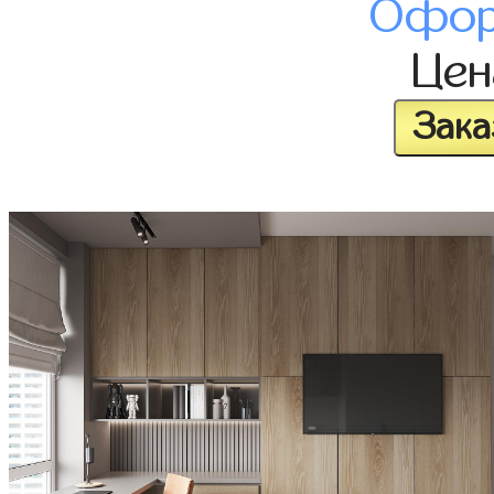
Офор
Це
Зака