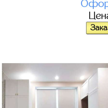
Офор
Це
Зака