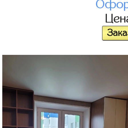
Офор
Це
Зака