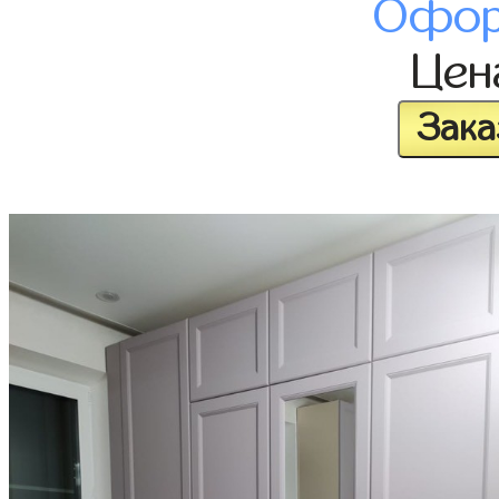
Офор
Це
Зака