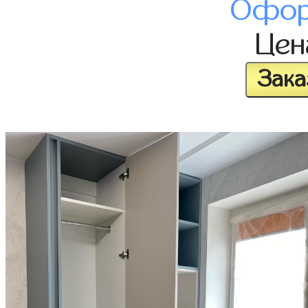
Офор
Це
Зака