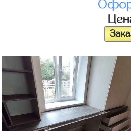
Офор
Це
Зака