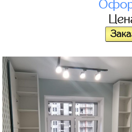
Офор
Це
Зака