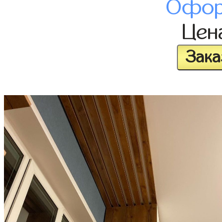
Офор
Цен
Зака