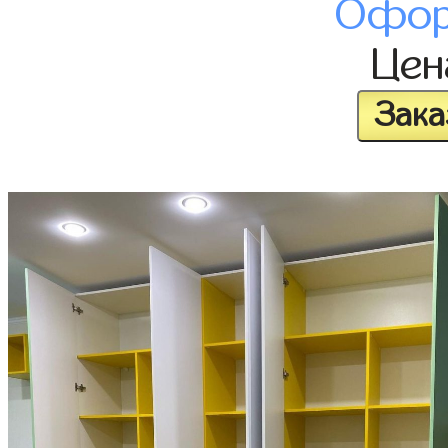
Офор
Це
Зака