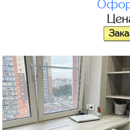
Офор
Це
Зака