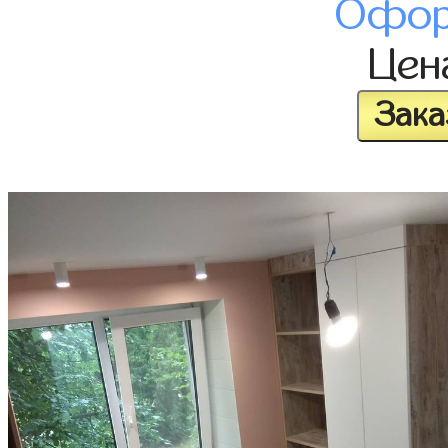
Офор
Це
Зака