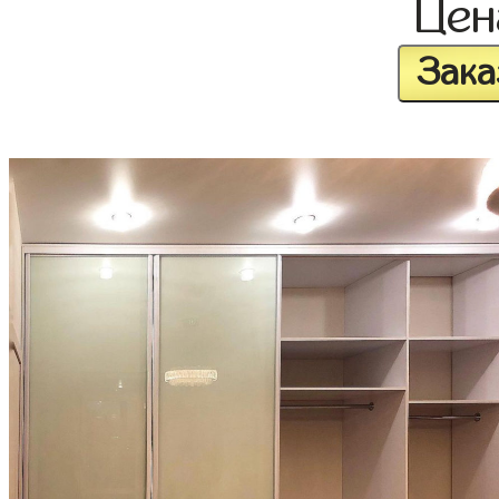
Це
Зака