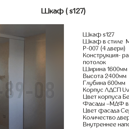
Шкаф
( s127)
Шкаф s127
Шкаф в стиле М
Р-007 (4 двери)
Конструкция- р
потолок
Ширина 1600мм
Высота 2400мм
Глубина 600мм
Корпус ЛДСП Uv
Цвет корпуса Б
Фасады –МДФ в 
Цвет фасада Се
Количество двер
Внутреннее нап