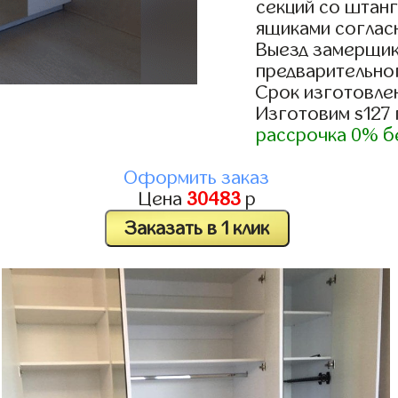
секций со штанг
ящиками согласн
Выезд замерщик
предварительно
Срок изготовлен
Изготовим s127
рассрочка 0% б
Оформить заказ
Цена
30483
р
Заказать в 1 клик