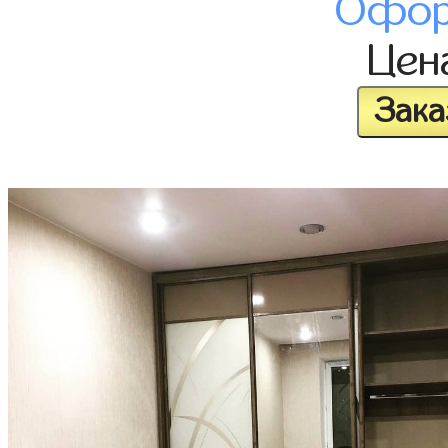
Офор
Цен
Зака