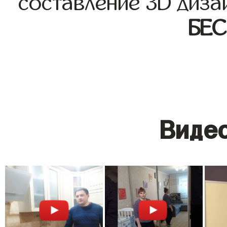
составление 3D диза
БЕ
Видео