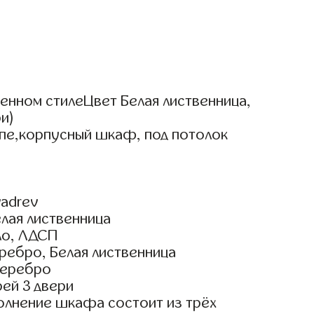
нном стилеЦвет Белая лиственница,
и)
упе,корпусный шкаф, под потолок
adrev
лая лиственница
ло, ЛДСП
ребро, Белая лиственница
Серебро
ей 3 двери
олнение шкафа состоит из трёх