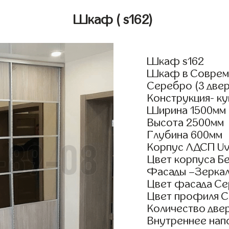
Шкаф
( s162)
Шкаф s162
Шкаф в Совреме
Серебро (3 двер
Конструкция- к
Ширина 1500мм
Высота 2500мм
Глубина 600мм
Корпус ЛДСП Uv
Цвет корпуса Бе
Фасады –Зерка
Цвет фасада Се
Цвет профиля 
Количество двер
Внутреннее нап