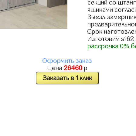
секций со штанг
ящиками согласн
Выезд замерщик
предварительно
Срок изготовлен
Изготовим s162
рассрочка 0% б
Оформить заказ
Цена
26460
р
Заказать в 1 клик