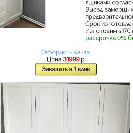
ящиками согласн
Выезд замерщик
предварительно
Срок изготовлен
Изготовим s170
рассрочка 0% б
Оформить заказ
Цена
31999
р
Заказать в 1 клик