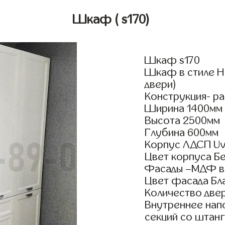
Шкаф
( s170)
Шкаф s170
Шкаф в стиле Н
двери)
Конструкция- р
Ширина 1400мм
Высота 2500мм
Глубина 600мм
Корпус ЛДСП Uv
Цвет корпуса Б
Фасады –МДФ в
Цвет фасада Бла
Количество двер
Внутреннее нап
секций со штанг