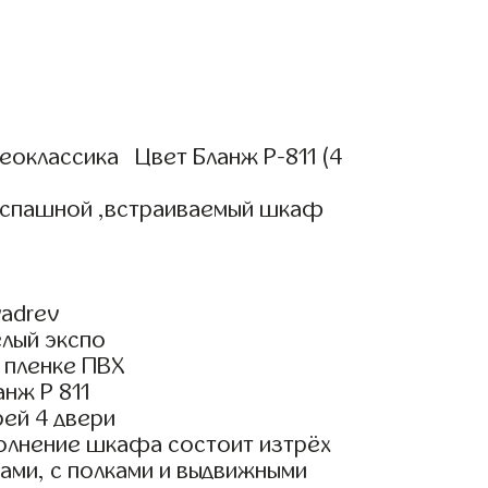
еоклассика Цвет Бланж Р-811 (4
аспашной ,встраиваемый шкаф
adrev
елый экспо
 пленке ПВХ
нж Р 811
ей 4 двери
олнение шкафа состоит изтрёх
ами, с полками и выдвижными