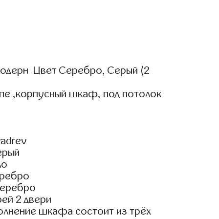
одерн Цвет Серебро, Серый (2
пе ,корпусный шкаф, под потолок
adrev
ерый
ло
еребро
Серебро
ей 2 двери
олнение шкафа состоит из трёх