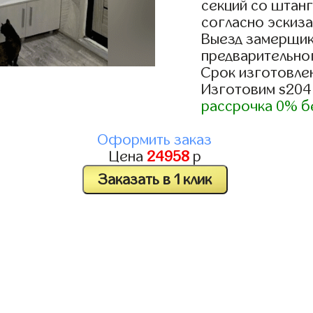
секций со штанг
согласно эскиза
Выезд замерщик
предварительно
Срок изготовлен
Изготовим s204
рассрочка 0% б
Оформить заказ
Цена
24958
р
Заказать в 1 клик