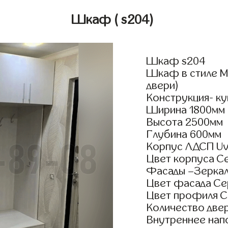
Шкаф
( s204)
Шкаф s204
Шкаф в стиле М
двери)
Конструкция- ку
Ширина 1800мм
Высота 2500мм
Глубина 600мм
Корпус ЛДСП Uv
Цвет корпуса С
Фасады –Зерка
Цвет фасада С
Цвет профиля 
Количество двер
Внутреннее нап