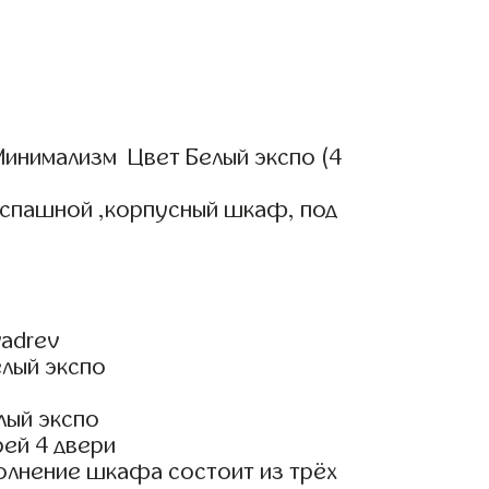
инимализм Цвет Белый экспо (4
аспашной ,корпусный шкаф, под
adrev
елый экспо
лый экспо
ей 4 двери
олнение шкафа состоит из трёх