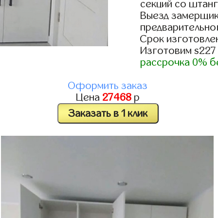
секций со штанг
Выезд замерщик
предварительно
Срок изготовлен
Изготовим s227
рассрочка 0% б
Оформить заказ
Цена
27468
р
Заказать в 1 клик