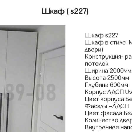
Шкаф
( s227)
Шкаф s227
Шкаф в стиле М
двери)
Конструкция- р
потолок
Ширина 2000мм
Высота 2500мм
Глубина 600мм
Корпус ЛДСП Uv
Цвет корпуса Б
Фасады –ЛДСП
Цвет фасада Бе
Количество двер
Внутреннее нап