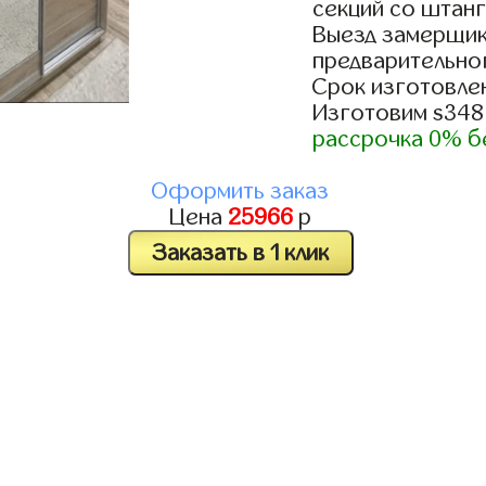
секций со штанг
Выезд замерщик
предварительно
Срок изготовлен
Изготовим s348
рассрочка 0% б
Оформить заказ
Цена
25966
р
Заказать в 1 клик