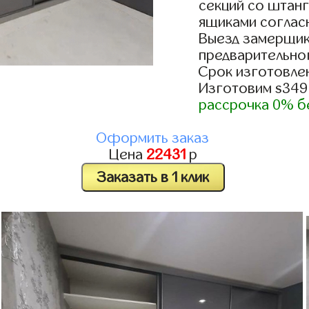
секций со штанг
ящиками согласн
Выезд замерщик
предварительно
Срок изготовлен
Изготовим s349
рассрочка 0% б
Оформить заказ
Цена
22431
р
Заказать в 1 клик